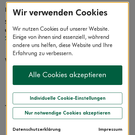
Expertin im ServiceCenter AOK-Clarimedis
Wir verwenden Cookies
Sie erreichen AOK-Clarimedis rund um die Uhr
Wir nutzen Cookies auf unserer Website.
unter der kostenfreien Rufnummer
0800 1 265
Einige von ihnen sind essenziell, während
265
.
andere uns helfen, diese Website und Ihre
Erfahrung zu verbessern.
Weitere Qualifikationen
Schwerpunkt Onkologie und Hämatologie
Alle Cookies akzeptieren
Zusatbezeichnung Palliativmedizin
Ernährungsmedizinerin
Individuelle Cookie-Einstellungen
Themen aus ihrem Fachgebiet
Nur notwendige Cookies akzeptieren
Krebserkrankungen
Ernährung
Datenschutzerklärung
Impressum
Blutdruck