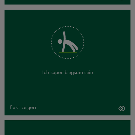
Stimmt nicht! Egal, ob autogenes Training, Yoga
oder Qigong: Entspannungsmethoden sind für alle
da! Sie können immer mit dem Training anfangen – in
jedem Alter und in jedem Fitnesszustand.
Gelenkigkeit ist keine Voraussetzung!
Ich super biegsam sein
Fakt zeigen
Fakt verbergen
Stimmt nicht! Die Wurzeln von Yoga beispielsweise