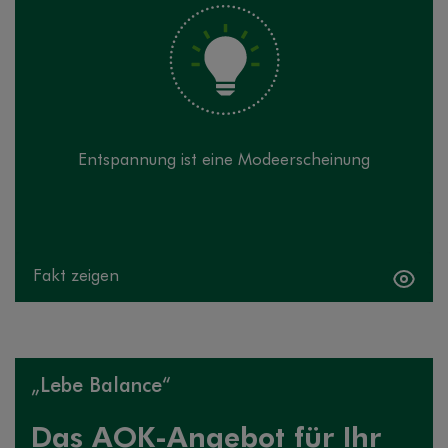
liegen Jahrhunderte in der Vergangenheit. Yoga hat
sich bewährt und wird deshalb heute noch praktiziert.
Auch das autogene Training ist noch „in“ – obwohl es
bald seinen 100. Geburtstag feiert.
Entspannung ist eine Modeerscheinung
Fakt zeigen
Fakt verbergen
„Lebe Balance“
Das AOK-Angebot für Ihr