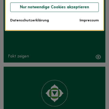
Nur notwendige Cookies akzeptieren
Datenschutzerklärung
Impressum
Entspannung ist was für Frauen
Fakt zeigen
Fakt verbergen
Spirituelle Ansätze bei bestimmten
Entspannungsmethoden schrecken viele Menschen
ab. Entspannung ist aber moderner geworden. Das
gemeinsame Beten und Singen beispielsweise ist in
vielen Yoga-Kursen kein Muss mehr.