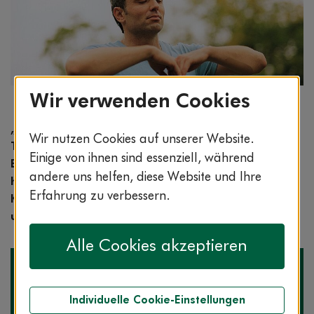
Wir verwenden Cookies
Bildnachweis: © wdv / Jan Lauer
„Yoga ist nur was für Softies und beim autogenen
Wir nutzen Cookies auf unserer Website.
Training schlafe ich ein!“ – Vorurteile gegen
Einige von ihnen sind essenziell, während
Entspannungsmethoden sind weit verbreitet und
andere uns helfen, diese Website und Ihre
halten sich noch immer hartnäckig. Zeit, für
Erfahrung zu verbessern.
Klarheit zu sorgen! Die bekanntesten Vorurteile
und was wirklich dran ist.
Alle Cookies akzeptieren
Stimmt nicht! Entspannungsübungen helfen jedem,
Körper und Geist zu stärken – völlig unabhängig, ob
Individuelle Cookie-Einstellungen
Frau oder Mann.