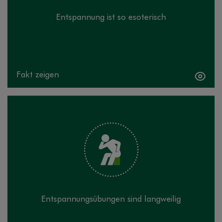
Entspannung ist so esoterisch
Fakt zeigen
Fakt verbergen
Entspannungsmethoden wie autogenes Training sind
in der Tat ruhig und bewegungsarm. Entscheidend ist
aber, ob Sie sich auf die Übungen einlassen können.
Gelingt es Ihnen, kommt garantiert keine Langeweile
auf.
Entspannungsübungen sind langweilig