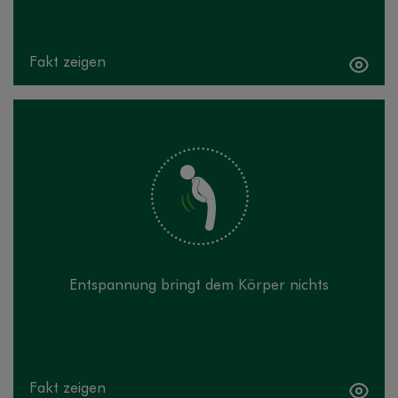
Fakt zeigen
Fakt verbergen
Stimmt nicht! Entspannungsübungen entspannen. Ist
unser Körper stressbedingt angespannt, verändert er
sich: Muskeln verkrampfen, die Körperhaltung wird
schlecht. Entspannung bringt ihn wieder in seinen
gesunden Zustand.
Entspannung bringt dem Körper nichts
Fakt zeigen
Fakt verbergen