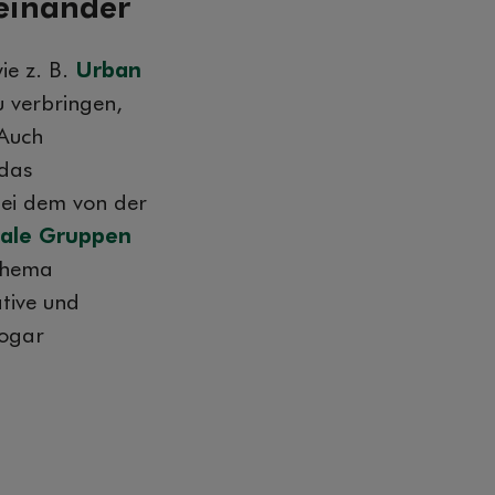
teinander
ie z. B.
Urban
zu verbringen,
 Auch
 das
bei dem von der
nale Gruppen
 Thema
tive und
sogar