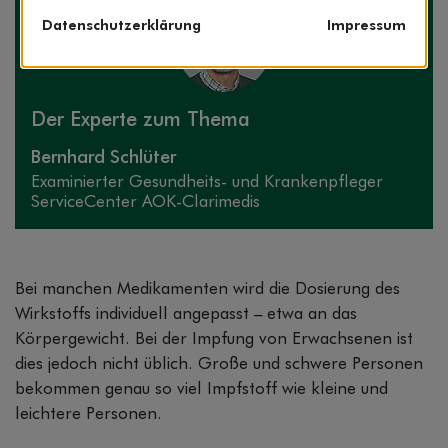
Datenschutzerklärung
Impressum
Der Experte zum Thema
Bernhard Schlüter
Exami­nierter Gesundheits- und Kranken­pfleger
ServiceCenter AOK-Clarimedis
Bei manchen Medikamenten wird die Dosierung des
Wirkstoffs individuell angepasst – etwa an das
Körpergewicht. Bei der Impfung von Erwachsenen ist
dies jedoch nicht üblich. Große und schwere Personen
bekommen genau so viel Impfstoff wie kleine und
leichtere Personen.