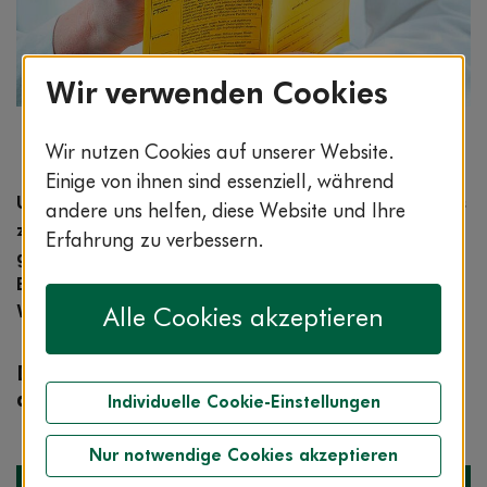
Wir verwenden Cookies
Bildnachweis: © stock.adobe.com / Alexander
Wir nutzen Cookies auf unserer Website.
Raths
Einige von ihnen sind essenziell, während
Unsere Clarimedis-Experten nehmen jedes Jahr bis
andere uns helfen, diese Website und Ihre
zu einer halben Million Anrufe entgegen. Häufig
Erfahrung zu verbessern.
gestellte Gesundheitsfragen beantwortet das
Expertenteam in unserer Rubrik „Frage der
Woche“.
Alle Cookies akzeptieren
Diese Woche: Bekommen alle Menschen
die gleiche Menge Impfstoff?
Individuelle Cookie-Einstellungen
Nur notwendige Cookies akzeptieren