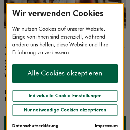
Wir verwenden Cookies
Wir nutzen Cookies auf unserer Website.
Bildnachweis: © istockphoto.com / Eva-Katalin
Einige von ihnen sind essenziell, während
andere uns helfen, diese Website und Ihre
Unsere Clarimedis-Experten nehmen jedes Jahr bis
Erfahrung zu verbessern.
zu einer halben Million Anrufe entgegen. Häufig
gestellte Gesundheitsfragen beantwortet das
Expertenteam in unserer Rubrik „Frage der
Alle Cookies akzeptieren
Woche“.
Diese Woche: Wie gefährlich ist
Individuelle Cookie-Einstellungen
Raucherhusten?
Nur notwendige Cookies akzeptieren
Datenschutzerklärung
Impressum